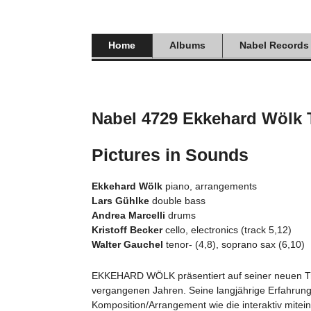
Zum
Inhalt
springen
Home
Albums
Nabel Records
Nabel 4729 Ekkehard Wölk 
Pictures in Sounds
Ekkehard Wölk
piano, arrangements
Lars Gühlke
double bass
Andrea Marcelli
drums
Kristoff Becker
cello, electronics (track 5,12)
Walter Gauchel
tenor- (4,8), soprano sax (6,10)
EKKEHARD WÖLK präsentiert auf seiner neuen Tr
vergangenen Jahren. Seine langjährige Erfahrung
Komposition/Arrangement wie die interaktiv mite