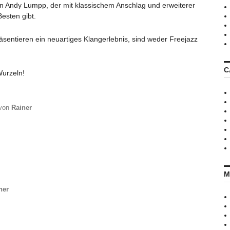
n Andy Lumpp, der mit klassischem Anschlag und erweiterer
esten gibt.
sentieren ein neuartiges Klangerlebnis, sind weder Freejazz
C
Wurzeln!
von
Rainer
M
ner