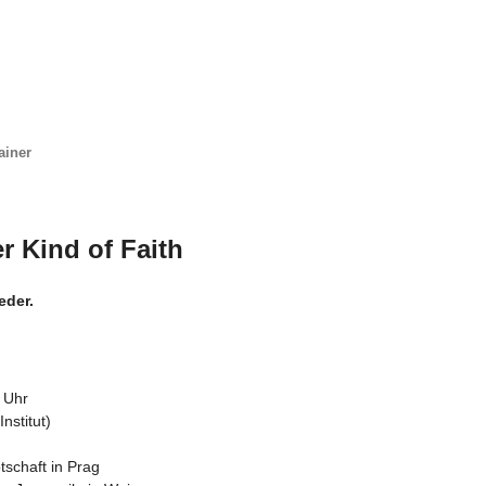
ainer
r Kind of Faith
eder.
0 Uhr
nstitut)
schaft in Prag