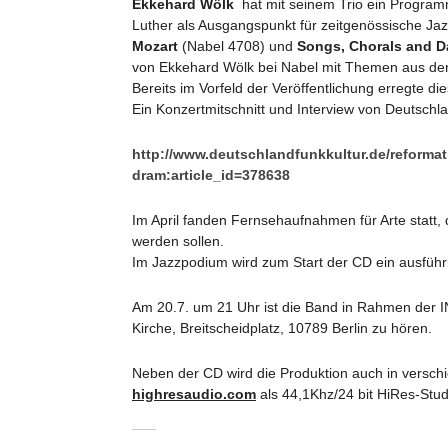
Ekkehard Wölk
hat mit seinem Trio ein Programm
Luther als Ausgangspunkt für zeitgenössische J
Mozart
(Nabel 4708) und
Songs, Chorals and 
von Ekkehard Wölk bei Nabel mit Themen aus der
Bereits im Vorfeld der Veröffentlichung erregte d
Ein Konzertmitschnitt und Interview von Deutschl
http://www.deutschlandfunkkultur.de/reformati
dram:article_id=378638
Im April fanden Fernsehaufnahmen für Arte stat
werden sollen.
Im Jazzpodium wird zum Start der CD ein ausführl
Am 20.7. um 21 Uhr ist die Band in Rahmen der I
Kirche, Breitscheidplatz, 10789 Berlin zu hören.
Neben der CD wird die Produktion auch in versc
highresaudio.com
als 44,1Khz/24 bit HiRes-Stud