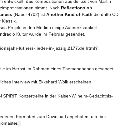
 entwickelt, das Kompositionen aus der Zeit von Martin
azzimprovisationen nimmt. Nach
Reflections on
Dances
(Nabel 4702) ist
Another Kind of Faith
die dritte CD
 Klassik.
ieses Projekt in den Medien einige Aufmerksamkeit.
andradio Kultur wurde im Februar gesendet.
onsjahr-luthers-lieder-in-jazzig.2177.de.html?
t, die im Herbst im Rahmen eines Themenabends gesendet
iches Interview mit Ekkehard Wölk erscheinen.
N SPIRIT Konzertreihe in der Kaiser-Wilhelm-Gedächtnis-
hiedenen Formaten zum Download angeboten, u.a. bei
iomaster.