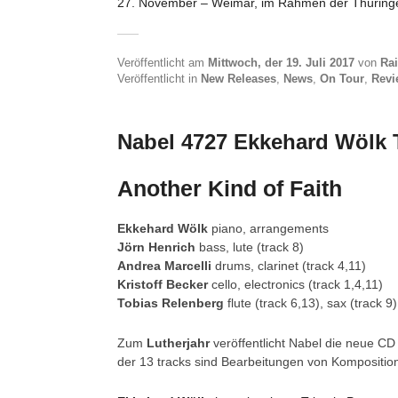
27. November – Weimar, im Rahmen der Thüringe
Veröffentlicht am
Mittwoch, der 19. Juli 2017
von
Rai
Veröffentlicht in
New Releases
,
News
,
On Tour
,
Revi
Nabel 4727 Ekkehard Wölk T
Another Kind of Faith
Ekkehard Wölk
piano, arrangements
Jörn Henrich
bass, lute (track 8)
Andrea Marcelli
drums, clarinet (track 4,11)
Kristoff Becker
cello, electronics (track 1,4,11)
Tobias Relenberg
flute (track 6,13), sax (track 9)
Zum
Lutherjahr
veröffentlicht Nabel die neue CD
der 13 tracks sind Bearbeitungen von Kompositio