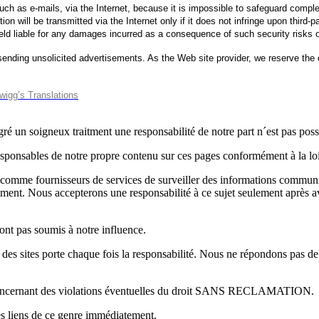
 such as e-mails, via the Internet, because it is impossible to safeguard compl
tion will be transmitted via the Internet only if it does not infringe upon third-
held liable for any damages incurred as a consequence of such security risks or
ending unsolicited advertisements. As the Web site provider, we reserve the ex
wigg’s Translations
 un soigneux traitment une responsabilité de notre part n´est pas poss
onsables de notre propre contenu sur ces pages conformément à la loi
mme fournisseurs de services de surveiller des informations communiq
ment. Nous accepterons une responsabilité à ce sujet seulement après av
sont pas soumis à notre influence.
 des sites porte chaque fois la responsabilité. Nous ne répondons pas de
t concernant des violations éventuelles du droit SANS RECLAMATION.
es liens de ce genre immédiatement.