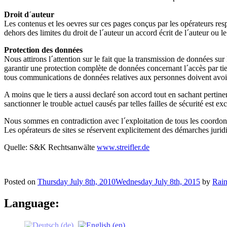
Droit d´auteur
Les contenus et les oevres sur ces pages conçus par les opérateurs res
dehors des limites du droit de l´auteur un accord écrit de l´auteur ou le
Protection des données
Nous attirons l´attention sur le fait que la transmission de données s
garantir une protection complète de données concernant l´accès par tie
tous communications de données relatives aux personnes doivent avoir li
A moins que le tiers a aussi declaré son accord tout en sachant pertin
sanctionner le trouble actuel causés par telles failles de sécurité est exc
Nous sommes en contradiction avec l´exploitation de tous les coordoné
Les opérateurs de sites se réservent explicitement des démarches jurid
Quelle: S&K Rechtsanwälte
www.streifler.de
Posted on
Thursday July 8th, 2010
Wednesday July 8th, 2015
by
Rain
Language: