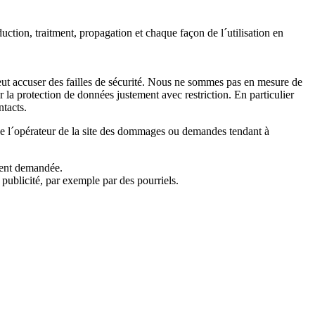
ction, traitment, propagation et chaque façon de l´utilisation en
peut accuser des failles de sécurité. Nous ne sommes pas en mesure de
 la protection de données justement avec restriction. En particulier
ntacts.
é de l´opérateur de la site des dommages ou demandes tendant à
ement demandée.
publicité, par exemple par des pourriels.