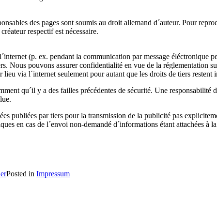
ponsables des pages sont soumis au droit allemand d´auteur. Pour reprodu
 créateur respectif est nécessaire.
ur l´internet (p. ex. pendant la communication par message éléctronique 
rs. Nous pouvons assurer confidentialité en vue de la réglementation sur
eu via l´internet seulement pour autant que les droits de tiers restent i
emment qu´il y a des failles précédentes de sécurité. Une responsabilit
lue.
es publiées par tiers pour la transmission de la publicité pas explicit
iques en cas de l´envoi non-demandé d´informations étant attachées à la 
er
Posted in
Impressum