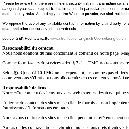
Please be aware that there are inherent security risks in transmitting data,
safeguard your data, subject to this limitation. In particular, personal informa
such security risks. Accordingly, as the Web site provider, we shall not be 
We oppose the use of any available contact information by a third party for s
spam and other similar advertising materials.
source: S&K Rechtsanwälte
www.streifler.de
;
Englisch-Übersetzung durch T
Responsabilité du contenu
Nous nous donnons du mal concernant le contenu de notre page. Malgré
Comme fournisseurs de services selon § 7 al. 1 TMG nous sommes resp
Selon §§ 8 jusqu´à 10 TMG nous, cependant, ne sommes pas obligés co
contraventions s´ébruitent nous allons enlever ces contenus immédiate
Responsabilité de liens
Notre offre contient des liens aux sites web externes des tiers, qui ne 
En terme de contenu des sites mis en lieu le fournisseur ou l´opérateur
fournisseurs d´informations étrangers.
Nous avons contrôlé des sites mis en lien pendant le référencemen
Au cas où les contraventions s´ébruitent nous serons prêts d´enlever l