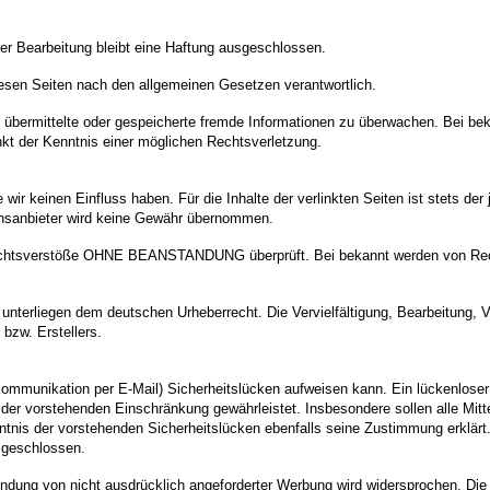
iger Bearbeitung bleibt eine Haftung ausgeschlossen.
iesen Seiten nach den allgemeinen Gesetzen verantwortlich.
et, übermittelte oder gespeicherte fremde Informationen zu überwachen. Bei 
kt der Kenntnis einer möglichen Rechtsverletzung.
wir keinen Einfluss haben. Für die Inhalte der verlinkten Seiten ist stets der j
tionsanbieter wird keine Gewähr übernommen.
 Rechtsverstöße OHNE BEANSTANDUNG überprüft. Bei bekannt werden von Rech
n unterliegen dem deutschen Urheberrecht. Die Vervielfältigung, Bearbeitung,
bzw. Erstellers.
Kommunikation per E-Mail) Sicherheitslücken aufweisen kann. Ein lückenloser 
 der vorstehenden Einschränkung gewährleistet. Insbesondere sollen alle Mit
enntnis der vorstehenden Sicherheitslücken ebenfalls seine Zustimmung erklärt.
sgeschlossen.
ndung von nicht ausdrücklich angeforderter Werbung wird widersprochen. Die B