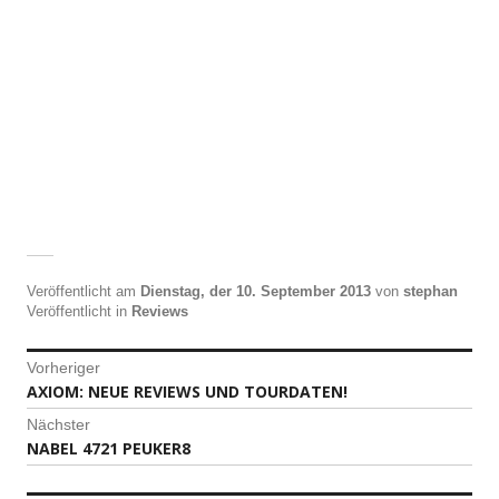
Veröffentlicht am
Dienstag, der 10. September 2013
von
stephan
Veröffentlicht in
Reviews
Beitragsnavigation
Vorheriger
AXIOM: NEUE REVIEWS UND TOURDATEN!
Vorheriger
Beitrag:
Nächster
NABEL 4721 PEUKER8
Nächster
Beitrag: